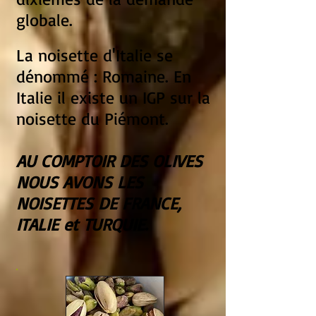
globale.
La noisette d'Italie se
dénommé : Romaine. En
Italie il existe un IGP sur la
noisette du Piémont.
AU COMPTOIR DES OLIVES
NOUS AVONS LES
NOISETTES DE FRANCE,
ITALIE et TURQUIE.