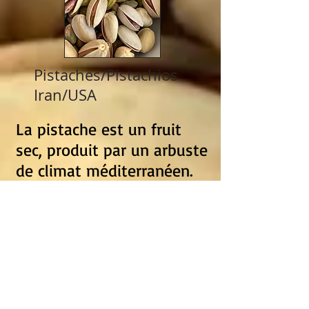
Pistaches/Pistachios
Iran/USA
La pistache est un fruit
sec, produit par un arbuste
de climat méditerranéen.
Elle se présente sous la
forme d’une petite graine
de couleur verdâtre et de
saveur douce, logée dans
une coque qui s’ouvre