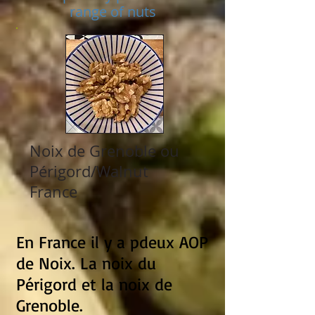
range of nuts
Noix de Grenoble ou
Périgord/Walnut
France
En France il y a pdeux AOP
de Noix. La noix du
Périgord et la noix de
Grenoble.