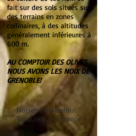
fait sur des sols situés sur
des terrains en zones
collinaires, à des altitudes
généralement inférieures à
600 m.
AU COMPTOIR DES OLIVES
NOUS AVONS LES NOIX DE
GRENOBLE!
Noisettes/Hazelnut
Turquie/Italie/France