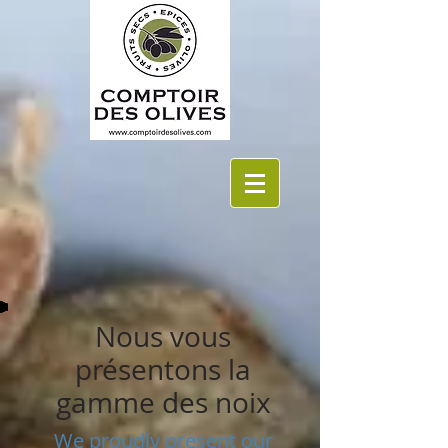
Nous vous
présentons la
gamme des noix
We proudly present our