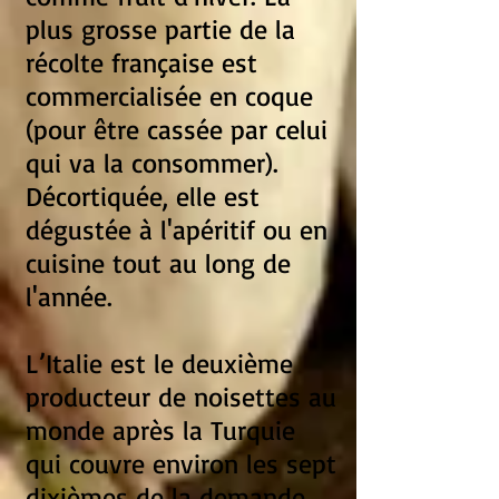
plus grosse partie de la
récolte française est
commercialisée en coque
(pour être cassée par celui
qui va la consommer).
Décortiquée, elle est
dégustée à l'apéritif ou en
cuisine tout au long de
l'année.
L’Italie est le deuxième
producteur de noisettes au
monde après la Turquie
qui couvre environ les sept
dixièmes de la demande