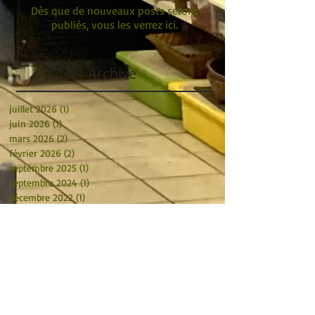
Dès que de nouveaux posts seront
publiés, vous les verrez ici.
Archive
juillet 2026
(1)
1 post
juin 2026
(1)
1 post
mars 2026
(2)
2 posts
février 2026
(2)
2 posts
septembre 2025
(1)
1 post
septembre 2024
(1)
1 post
décembre 2022
(1)
1 post
juin 2022
(1)
1 post
mai 2022
(1)
1 post
février 2022
(1)
1 post
décembre 2021
(3)
3 posts
octobre 2021
(1)
1 post
septembre 2021
(1)
1 post
décembre 2020
(1)
1 post