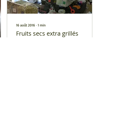
16 août 2016
∙
1
min
Fruits secs extra grillés
sur place !!
Nous grillons nos amandes,
noisettes, noix de cajou,
macadamia sur place. Venez
découvrir le four et les
produits !!
10
0
COMPTOIR DES
OLIVES